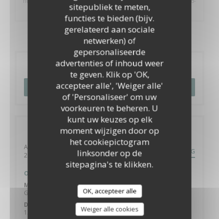
https://api.zenchef.com/api/v2/files/a0fe36cc-7492-4768-9a66-
sitepubliek te meten,
d914edea6616/download
functies te bieden (bijv.
gerelateerd aan sociale
netwerken) of
gepersonaliseerde
advertenties of inhoud weer
Reservering
te geven. Klik op 'OK,
accepteer alle', 'Weiger alle'
RESERVEER EEN TAFEL
of 'Personaliseer' om uw
voorkeuren te beheren. U
kunt uw keuzes op elk
moment wijzigen door op
Algemene informatie
het cookiepictogram
Avenue Maréchal Lyautey
ROUTEBESCHRIJVING
linksonder op de
((opent in een nieuw venster))
20000 Ajaccio
sitepagina's te klikken.
Openingstijden
Maandag
OK, accepteer alle
Gesloten
Din
-
Woe
Weiger alle cookies
12:00 - 14:00