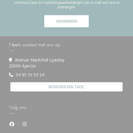
communicatie en marketingaanbiedingen per e-mail van ons te
ontvangen.
ABONNEREN
Neem contact met ons op
Avenue Maréchal Lyautey
((opent in een nieuw venster))
20000 Ajaccio
04 95 10 53 24
RESERVEER EEN TAFEL
Volg ons
Facebook ((opent in een nieuw venster))
Instagram ((opent in een nieuw venster))