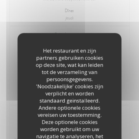
Dîner
Jeudi
Prix des repas
Het restaurant en zijn
Déjeuner
partners gebruiken cookies
19,00 EUR
op deze site, wat kan leiden
Hors apéritif-vin-café.
tot de verzameling van
persoonsgegevens.
Dîner
'Noodzakelijke' cookies zijn
21,00 EUR
verplicht en worden
Hors apéritif-vin-café.
standaard geïnstalleerd.
Andere optionele cookies
vereisen uw toestemming.
LP FINOSELLO MENUS
Le Menu ICI
Deze optionele cookies
worden gebruikt om uw
navigatie te analyseren, het