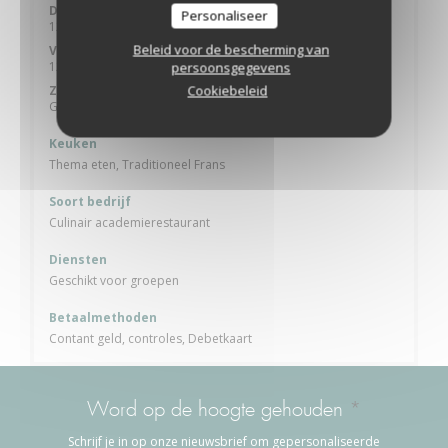
Donderdag
Personaliseer
12:00 - 14:00
20:00 - 22:00
•
Beleid voor de bescherming van
Vrijdag
12:00 - 14:00
persoonsgegevens
Cookiebeleid
Zat
-
Zon
Gesloten
Keuken
Thema eten, Traditioneel Frans
Soort bedrijf
Culinair academierestaurant
Diensten
Geschikt voor groepen
Betaalmethoden
Contant geld, controles, Debetkaart
Word op de hoogte gehouden
*
Schrijf je in op onze nieuwsbrief om gepersonaliseerde