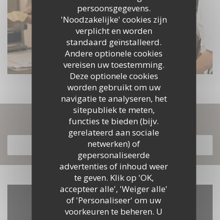
persoonsgegevens.
'Noodzakelijke' cookies zijn
verplicht en worden
standaard geïnstalleerd.
Andere optionele cookies
vereisen uw toestemming.
Deze optionele cookies
worden gebruikt om uw
navigatie te analyseren, het
sitepubliek te meten,
Ontdek ons menu
functies te bieden (bijv.
gerelateerd aan sociale
netwerken) of
ONTDEK ONS MENU
gepersonaliseerde
advertenties of inhoud weer
te geven. Klik op 'OK,
accepteer alle', 'Weiger alle'
of 'Personaliseer' om uw
voorkeuren te beheren. U