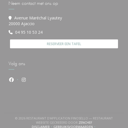
Neem contact met ons op
Avenue Maréchal Lyautey
((opent in een nieuw venster))
20000 Ajaccio
04 95 10 53 24
RESERVEER EEN TAFEL
Volg ons
Facebook ((opent in een nieuw venster))
Instagram ((opent in een nieuw venster))
© 2026 RESTAURANT D'APPLICATION FINOSELLO — RESTAURANT
((OPENT IN EEN NIEUW 
WEBSITE GECREËERD DOOR
ZENCHEF
DISCLAIMER
GEBRUIKSVOORWAARDEN