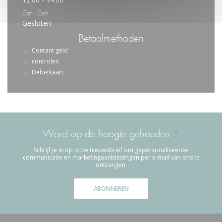
Zat
-
Zon
Gesloten
Betaalmethoden
Contant geld
controles
Debetkaart
Word op de hoogte gehouden
*
Schrijf je in op onze nieuwsbrief om gepersonaliseerde
communicatie en marketingaanbiedingen per e-mail van ons te
ontvangen.
ABONNEREN