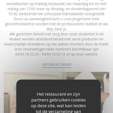
verwelkomen op training restaurant van maandag tot en met
vrijdag van 12:00 maar op dinsdag- en donderdagavond van
19.45. Gedurende het schooljaar themaweken voorgesteld.
Door uw aanwezigheid kunt u onze jeugd beter trein
geconfronteerd te worden met de professionele realiteit en we
diep dank je.
Alle gerechten bereid met zorg door onze studenten in de
keuken worden uitsluitend bereid met verse producten en
waarschijnlijk veranderen op het laatste moment door de markt.
Voor reserveringen twee nummers beschikbaar zijn:
04.95.10.53.24 - 04.95.10.53.13 of op onze website
ONTDEK HET GEBIED
Het restaurant en zijn
partners gebruiken cookies
op deze site, wat kan leiden
tot de verzameling van