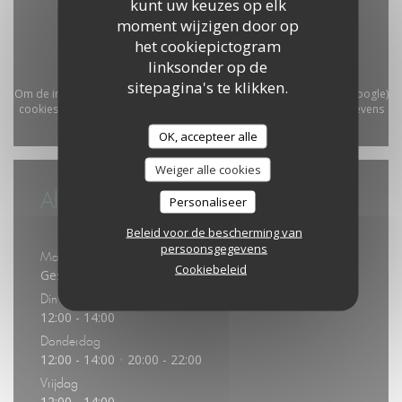
kunt uw keuzes op elk
moment wijzigen door op
het cookiepictogram
linksonder op de
sitepagina's te klikken.
Om de interactieve Waze-kaart weer te geven, moet u Waze Map (Google)
cookies accepteren. Deze cookies kunnen navigatie- en locatiegegevens
verzamelen.
Toestaan
OK, accepteer alle
Weiger alle cookies
Algemene informatie
Personaliseer
Openingstijden
Beleid voor de bescherming van
persoonsgegevens
Maandag
Cookiebeleid
Gesloten
Din
-
Woe
12:00 - 14:00
Donderdag
12:00 - 14:00
20:00 - 22:00
•
Vrijdag
12:00 - 14:00