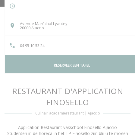
Avenue Maréchal Lyautey
((opent in een nieuw venster))
20000 Ajaccio
04 95 10 53 24
RESERVEER EEN TAFEL
RESTAURANT D'APPLICATION
FINOSELLO
Culinair academierestaurant
|
Ajaccio
Application Restaurant vakschool Finosello Ajaccio
Studenten in de horeca in het TP Finosello zijn blij u te mogen