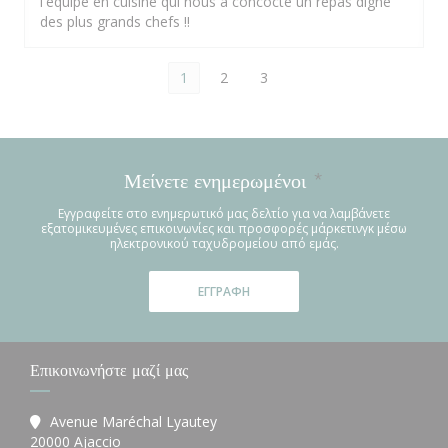
l'équipe en cuisine qui nous a concocté un repas digne
des plus grands chefs !!
1
2
3
Μείνετε ενημερωμένοι
*
Εγγραφείτε στο ενημερωτικό μας δελτίο για να λαμβάνετε
εξατομικευμένες επικοινωνίες και προσφορές μάρκετινγκ μέσω
ηλεκτρονικού ταχυδρομείου από εμάς.
ΕΓΓΡΑΦΉ
Επικοινωνήστε μαζί μας
Avenue Maréchal Lyautey
((ανοίγει σε νέο παράθυρο))
20000 Ajaccio