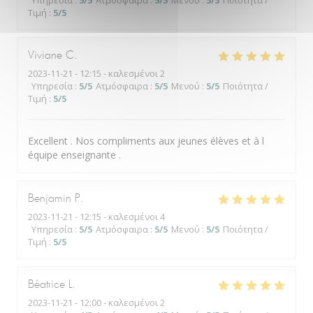
Υπηρεσία
:
5
/5
Ατμόσφαιρα
:
5
/5
Μενού
:
5
/5
Ποιότητα /
Τιμή
:
5
/5
Viviane
C
2023-11-21
- 12:15 - καλεσμένοι 2
Υπηρεσία
:
5
/5
Ατμόσφαιρα
:
5
/5
Μενού
:
5
/5
Ποιότητα /
Τιμή
:
5
/5
Excellent . Nos compliments aux jeunes élèves et à l
équipe enseignante .
Benjamin
P
2023-11-21
- 12:15 - καλεσμένοι 4
Υπηρεσία
:
5
/5
Ατμόσφαιρα
:
5
/5
Μενού
:
5
/5
Ποιότητα /
Τιμή
:
5
/5
Béatrice
L
2023-11-21
- 12:00 - καλεσμένοι 2