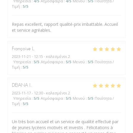
Υπηρεσία
:
4
/5
Ατμόσφαιρα
:
4
/5
Μενού
:
5
/5
Ποιότητα /
Τιμή
:
5
/5
Repas excellent, rapport qualité-prix imbattable. Accueil
et service agréables.
Françoise
L
2023-11-21
- 12:15 - καλεσμένοι 2
Υπηρεσία
:
5
/5
Ατμόσφαιρα
:
5
/5
Μενού
:
5
/5
Ποιότητα /
Τιμή
:
5
/5
DEIANA
I
2023-11-17
- 12:30 - καλεσμένοι 2
Υπηρεσία
:
5
/5
Ατμόσφαιρα
:
5
/5
Μενού
:
5
/5
Ποιότητα /
Τιμή
:
5
/5
Un très bon accueil et un service de qualité effectué par
de jeunes lycéens motivés et investis . Félicitations à