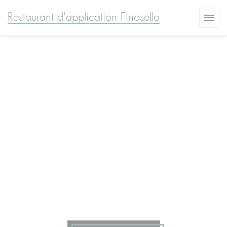
Πίνακας διαχείρισης "Μπισκότων" (Cookies)
Restaurant d'application Finosello