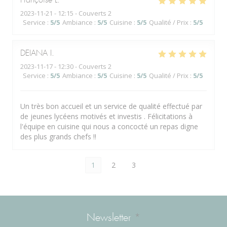
Françoise
L
2023-11-21
- 12:15 - Couverts 2
Service
:
5
/5
Ambiance
:
5
/5
Cuisine
:
5
/5
Qualité / Prix
:
5
/5
DEIANA
I
2023-11-17
- 12:30 - Couverts 2
Service
:
5
/5
Ambiance
:
5
/5
Cuisine
:
5
/5
Qualité / Prix
:
5
/5
Un très bon accueil et un service de qualité effectué par
de jeunes lycéens motivés et investis . Félicitations à
l'équipe en cuisine qui nous a concocté un repas digne
des plus grands chefs !!
1
2
3
Newsletter
*