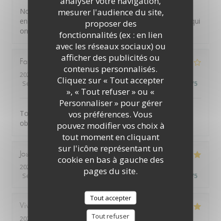
analyser votre navigation,
mesurer l'audience du site,
Nous avons tous été ravis de ce très bon déjeuner et
encore bravo à tous les élèves qui ont bien cuisiné et qui
proposer des
ont très bien géré leur service ! Bonne continuation
fonctionnalités (ex : en lien
avec les réseaux sociaux) ou
afficher des publicités ou
Fabienne
J
contenus personnalisés.
2023-11-23
- 19:45 - Couverts 2
Cliquez sur « Tout accepter
Service
:
5
/5
Ambiance
:
4
/5
Cuisine
:
4
/5
Qualité / Prix
:
5
/5
», « Tout refuser » ou «
Personnaliser » pour gérer
vos préférences. Vous
Toujours un réel plaisir de savourer un bon repas et
observer le travail des élèves
pouvez modifier vos choix à
tout moment en cliquant
sur l'icône représentant un
Josianne
B
cookie en bas à gauche des
2023-11-21
- 12:15 - Couverts 2
pages du site.
Service
:
5
/5
Ambiance
:
5
/5
Cuisine
:
5
/5
Qualité / Prix
:
5
/5
Tout accepter
Viviane
C
Tout refuser
2023-11-21
- 12:15 - Couverts 2