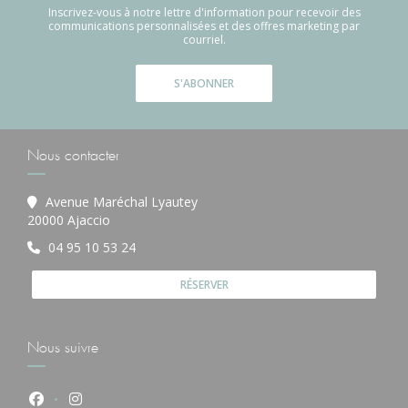
Inscrivez-vous à notre lettre d'information pour recevoir des
communications personnalisées et des offres marketing par
courriel.
S'ABONNER
Nous contacter
Avenue Maréchal Lyautey
((ouvre une nouvelle fenêtre))
20000 Ajaccio
04 95 10 53 24
RÉSERVER
Nous suivre
Facebook ((ouvre une nouvelle fenêtre))
Instagram ((ouvre une nouvelle fenêtre))