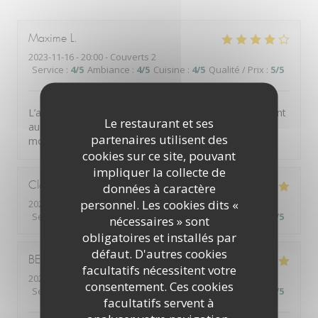
Maxime
L
2023-11-16
- 20:00 - Couverts 2
Service
:
4
/5
Ambiance
:
4
/5
Cuisine
:
4
/5
Qualité / Prix
:
5
/5
L’accueil, la qualité du service et la qualité des plats sont
Le restaurant et ses
au rendez-vous. Nous avons passés un très bon
partenaires utilisent des
moment. Merci
cookies sur ce site, pouvant
impliquer la collecte de
Claudianne
L
données à caractère
personnel. Les cookies dits «
2023-11-24
- 12:30 - Couverts 2
Service
:
5
/5
Ambiance
:
5
/5
Cuisine
:
5
/5
Qualité / Prix
:
5
/5
nécessaires » sont
obligatoires et installés par
défaut. D'autres cookies
BEATRICE
C
facultatifs nécessitent votre
2023-11-24
- 12:00 - Couverts 9
consentement. Ces cookies
Service
:
5
/5
Ambiance
:
5
/5
Cuisine
:
5
/5
Qualité / Prix
:
5
/5
facultatifs servent à