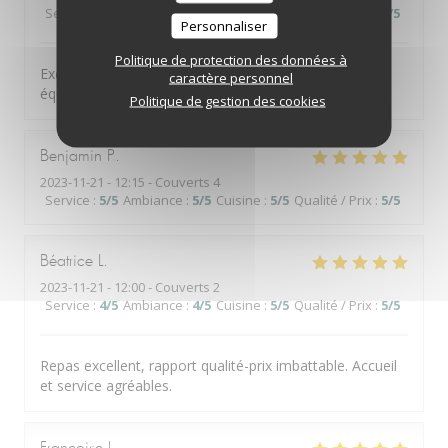
Service
:
5
/5
Ambiance
:
5
/5
Cuisine
:
5
/5
Qualité / Prix
:
5
/5
Personnaliser
Politique de protection des données à
Excellent . Nos compliments aux jeunes élèves et à l
caractère personnel
équipe enseignante .
Politique de gestion des cookies
Benjamin
P
2023-11-21
- 12:15 - Couverts 4
Service
:
5
/5
Ambiance
:
5
/5
Cuisine
:
5
/5
Qualité / Prix
:
5
/5
Béatrice
L
2023-11-21
- 12:00 - Couverts 2
Service
:
4
/5
Ambiance
:
4
/5
Cuisine
:
5
/5
Qualité / Prix
:
5
/5
Repas excellent, rapport qualité-prix imbattable. Accueil
et service agréables.