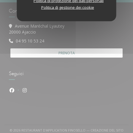
Politica di protezione dei dati personali
Politica di gestione dei cookie
Contattaci
Avenue Maréchal Lyautey
((apre una nuova finestra))
20000 Ajaccio
04 95 10 53 24
PRENOTA
Seguici
Facebook ((apre una nuova finestra))
Instagram ((apre una nuova finestra))
© 2026 RESTAURANT D'APPLICATION FINOSELLO — CREAZIONE DEL SITO