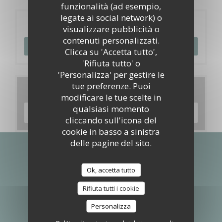
funzionalità (ad esempio,
legate ai social network) o
Prenotazione
visualizzare pubblicità o
contenuti personalizzati.
PRENOTA
Clicca su 'Accetta tutto',
'Rifiuta tutto' o
'Personalizza' per gestire le
tue preferenze. Puoi
Menu
modificare le tue scelte in
qualsiasi momento
SCOPRI LA NOSTRA CARTA
cliccando sull'icona del
cookie in basso a sinistra
delle pagine del sito.
Rimani informato
*
Ok, accetta tutto
Iscriversi alla nostra newsletter per ricevere comunicazioni
personalizzate e offerte di marketing via e-mail.
Rifiuta tutti i cookie
ABBONATI
Personalizza