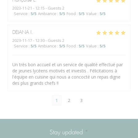
Françoise
L
2023-11-21
- 12:15 - Guests 2
Service
:
5
/5
Ambiance
:
5
/5
Food
:
5
/5
Value
:
5
/5
DEIANA
I
2023-11-17
- 12:30 - Guests 2
Service
:
5
/5
Ambiance
:
5
/5
Food
:
5
/5
Value
:
5
/5
Un très bon accueil et un service de qualité effectué par
de jeunes lycéens motivés et investis . Félicitations à
l'équipe en cuisine qui nous a concocté un repas digne
des plus grands chefs !!
1
2
3
Stay updated
*