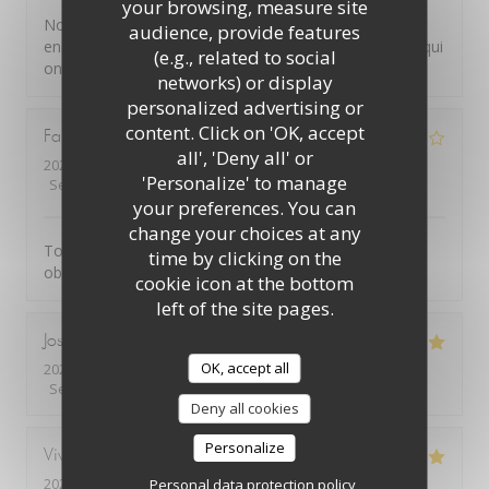
your browsing, measure site
Nous avons tous été ravis de ce très bon déjeuner et
audience, provide features
encore bravo à tous les élèves qui ont bien cuisiné et qui
(e.g., related to social
ont très bien géré leur service ! Bonne continuation
networks) or display
personalized advertising or
content. Click on 'OK, accept
Fabienne
J
all', 'Deny all' or
2023-11-23
- 19:45 - Guests 2
'Personalize' to manage
Service
:
5
/5
Ambiance
:
4
/5
Food
:
4
/5
Value
:
5
/5
your preferences. You can
change your choices at any
Toujours un réel plaisir de savourer un bon repas et
time by clicking on the
observer le travail des élèves
cookie icon at the bottom
left of the site pages.
Josianne
B
OK, accept all
2023-11-21
- 12:15 - Guests 2
Service
:
5
/5
Ambiance
:
5
/5
Food
:
5
/5
Value
:
5
/5
Deny all cookies
Personalize
Viviane
C
2023-11-21
- 12:15 - Guests 2
Personal data protection policy