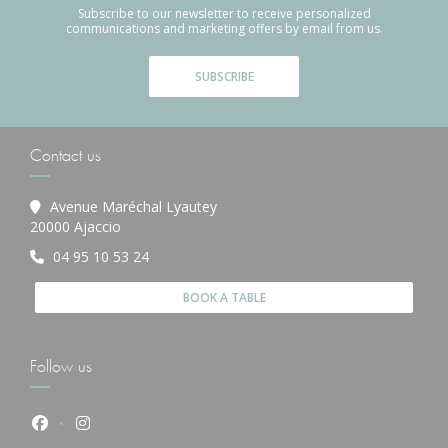
Subscribe to our newsletter to receive personalized
communications and marketing offers by email from us.
SUBSCRIBE
Contact us
Avenue Maréchal Lyautey
((opens in a new window))
20000 Ajaccio
04 95 10 53 24
BOOK A TABLE
Follow us
Facebook ((opens in a new window))
Instagram ((opens in a new window))