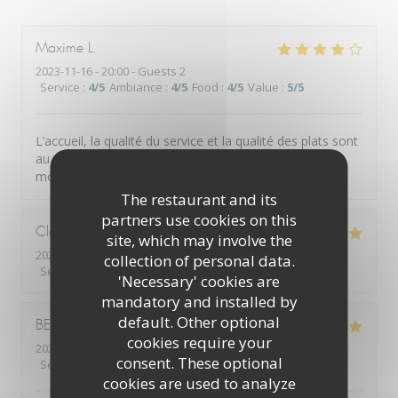
Maxime
L
2023-11-16
- 20:00 - Guests 2
Service
:
4
/5
Ambiance
:
4
/5
Food
:
4
/5
Value
:
5
/5
L’accueil, la qualité du service et la qualité des plats sont
au rendez-vous. Nous avons passés un très bon
moment. Merci
The restaurant and its
partners use cookies on this
Claudianne
L
site, which may involve the
2023-11-24
- 12:30 - Guests 2
collection of personal data.
Service
:
5
/5
Ambiance
:
5
/5
Food
:
5
/5
Value
:
5
/5
'Necessary' cookies are
mandatory and installed by
default. Other optional
BEATRICE
C
cookies require your
2023-11-24
- 12:00 - Guests 9
consent. These optional
Service
:
5
/5
Ambiance
:
5
/5
Food
:
5
/5
Value
:
5
/5
cookies are used to analyze